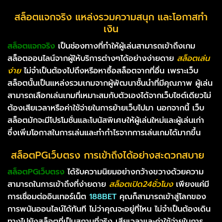
สล็อตแจกจริง แหล่งรวมความสนุก และโอกาสทำ
เงิน
สล็อตแจกจริง
เป็นช่องทางที่ทำให้ผู้เล่นสามารถเข้าถึงเกม
สล็อตออนไลน์จากผู้ให้บริการต่างๆได้อย่างง่ายดาย
สล็อตเล่น
ง่าย
ไม่จำเป็นต้องไปถึงหรือหาซื้อสล็อตจากที่อื่น เพราะเว็บ
สล็อตนั้นเป็นแหล่งรวมเกมจากผู้พัฒนาชั้นนำที่มีคุณภาพ ผู้เล่น
สามารถเลือกเล่นเกมที่เหมาะสมกับตัวเองได้จากเว็บไซต์เดียวไม่
ต้องเสียเวลาหรือค่าใช้จ่ายในการย้ายเว็บไปมา นอกจากนี้ เว็บ
สล็อตมักจะมีโปรโมชั่นและโบนัสพิเศษให้ผู้เล่นใหม่และผู้เล่นเก่า
ซึ่งเพิ่มโอกาสในการเล่นและทำกำไรจากการเล่นเกมได้มากขึ้น
สล็อตPGเว็บตรง การเข้าถึงได้อย่างสะดวกสบาย
สล็อตPGเว็บตรง
ได้รับความนิยมอย่างกว้างขวางด้วยความ
สามารถในการเข้าถึงที่ง่ายดาย
สล็อตเปิด24ชั่วโมง
เพียงแค่มี
การเชื่อมต่ออินเทอร์เน็ต
188BET
คุณก็สามารถเข้าสู่โลกของ
การพนันออนไลน์ได้ทันที ไม่ว่าคุณจะอยู่ที่ไหน ไม่จำเป็นต้องเดิน
ทางไปยังสล็อตที่เป็นสถานที่จริง เสียเวลาและค่าใช้จ่ายในการ