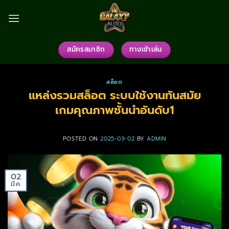
ข้าม
ไป
ยัง
เนื้อหา
สมัครสมาชิก
ทางเข้าเล่น
สล็อต
แหล่งรวมสล็อต ระบบใช้งานทันสมัย
เกมคุณภาพชั้นนำอันดับ1
POSTED ON
2025-03-02
BY
ADMIN
02
มี.ค.