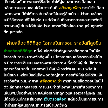
เกี่ยวข้องกับภาพยนตร์ชื่อดัง ทำให้ผู้เล่นสามารถเลือกเล่น
สล็อตตามความชอบได้อย่างเต็มที่
สล็อตทุนน้อย
การมีตัวเลือก
หลากหลายนี้ทำให้การเล่นสล็อตไม่เคยรู้สึกเบื่อ แม้ว่าเกมสล็อต
จะมีวิธีการเล่นที่ไม่ซับซ้อน แต่ด้วยธีมที่หลากหลายและกราฟิกที่
สวยงามผู้เล่นจะได้สัมผัสประสบการณ์ที่ใหม่และน่าสนุกในทุกครั้ง
ที่หมุนวงล้อ
ค่ายสล็อตที่ดีที่สุด โอกาสในการชนะรางวัลที่สูงขึ้น
ค่ายสล็อตที่ดีที่สุด
หนึ่งในข้อดีที่สำคัญของสล็อตออนไลน์คือ
โอกาสในการชนะรางวัลที่สูงขึ้น เนื่องจากเกมสล็อตออนไลน์มัก
จะมีการจ่ายเงินแบบหลากหลายช่องทาง ซึ่งทำให้ผู้เล่นมีโอกาส
ถูกรางวัลมากขึ้น นอกจากนี้ ยังมีฟีเจอร์พิเศษ เช่น ฟรีสปิน,
โบนัสเกม หรือแม้แต่แจ็คพอตใหญ่ที่สามารถทำให้ผู้เล่นได้รับเงิน
รางวัลจำนวนมหาศาล
สล็อตทางเข้า
การที่เกมสล็อตออนไลน์มี
ตัวเลือกหลากหลายในการชนะนี้ทำให้โอกาสในการทำเงินจากการ
เล่นเพิ่มขึ้นอย่างมาก แค่เลือกเกมที่ถูกใจและรอเวลาลุ้นผล เกม
นี้จึงไม่ใช่แค่การเสี่ยงโชค
เว็บตรงสล็อต
แต่ยังเป็นโอกาสในการ
ทำกำไรที่ผู้เล่นทุกคนสามารถเข้าไปคว้าได้