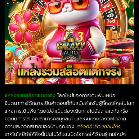
แหล่งรวมสล็อตแตกจริง
โลกใหม่ของการเดิมพันเหนือ
จินตนาการได้กลายเป็นคำตอบที่ทันสมัยสำหรับผู้ที่หลงใหลในโลก
แห่งการเดิมพัน โดยไม่จำเป็นต้องเดินทางไปยังลาสเวกัสหรือ
มอนติคาร์โล คุณสามารถสนุกสนานและชนะเงินรางวัลได้จาก
ความสะดวกสบายของบ้านคุณเอง
สล็อตอัปเดตก่อนใคร
เทคโนโลยีทำให้สิ่งนี้เป็นไปได้และเปิดโอกาสให้เรียนรู้เกมใหม่ๆ