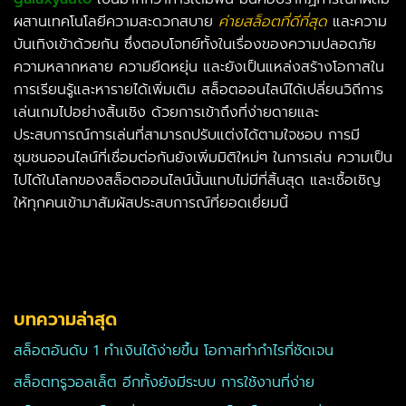
ผสานเทคโนโลยีความสะดวกสบาย
ค่ายสล็อตที่ดีที่สุด
และความ
บันเทิงเข้าด้วยกัน ซึ่งตอบโจทย์ทั้งในเรื่องของความปลอดภัย
ความหลากหลาย ความยืดหยุ่น และยังเป็นแหล่งสร้างโอกาสใน
การเรียนรู้และหารายได้เพิ่มเติม สล็อตออนไลน์ได้เปลี่ยนวิถีการ
เล่นเกมไปอย่างสิ้นเชิง ด้วยการเข้าถึงที่ง่ายดายและ
ประสบการณ์การเล่นที่สามารถปรับแต่งได้ตามใจชอบ การมี
ชุมชนออนไลน์ที่เชื่อมต่อกันยังเพิ่มมิติใหม่ๆ ในการเล่น ความเป็น
ไปได้ในโลกของสล็อตออนไลน์นั้นแทบไม่มีที่สิ้นสุด และเชื้อเชิญ
ให้ทุกคนเข้ามาสัมผัสประสบการณ์ที่ยอดเยี่ยมนี้
บทความล่าสุด
สล็อตอันดับ 1 ทำเงินได้ง่ายขึ้น โอกาสทำกำไรที่ชัดเจน
สล็อตทรูวอลเล็ต อีกทั้งยังมีระบบ การใช้งานที่ง่าย