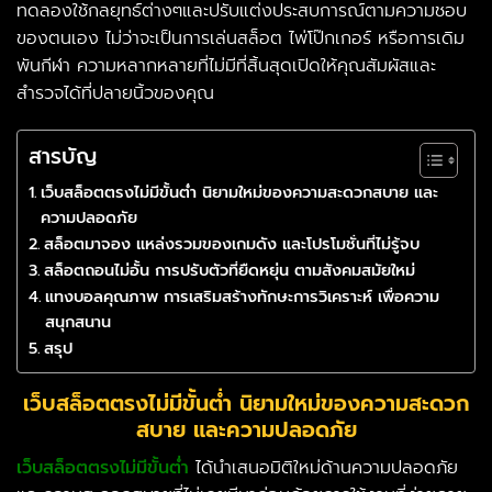
ทดลองใช้กลยุทธ์ต่างๆและปรับแต่งประสบการณ์ตามความชอบ
ของตนเอง ไม่ว่าจะเป็นการเล่นสล็อต ไพ่โป๊กเกอร์ หรือการเดิม
พันกีฬา ความหลากหลายที่ไม่มีที่สิ้นสุดเปิดให้คุณสัมผัสและ
สำรวจได้ที่ปลายนิ้วของคุณ
สารบัญ
เว็บสล็อตตรงไม่มีขั้นต่ำ นิยามใหม่ของความสะดวกสบาย และ
ความปลอดภัย
สล็อตมาจอง แหล่งรวมของเกมดัง และโปรโมชั่นที่ไม่รู้จบ
สล็อตถอนไม่อั้น การปรับตัวที่ยืดหยุ่น ตามสังคมสมัยใหม่
แทงบอลคุณภาพ การเสริมสร้างทักษะการวิเคราะห์ เพื่อความ
สนุกสนาน
สรุป
เว็บสล็อตตรงไม่มีขั้นต่ำ นิยามใหม่ของความสะดวก
สบาย และความปลอดภัย
เว็บสล็อตตรงไม่มีขั้นต่ำ
ได้นำเสนอมิติใหม่ด้านความปลอดภัย