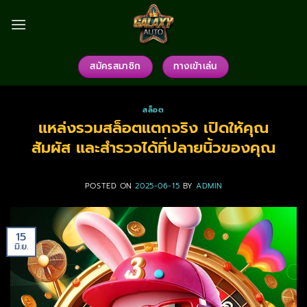
ข้าม
ไป
ยัง
เนื้อหา
สมัครสมาชิก
ทางเข้าเล่น
สล็อต
แหล่งรวมสล็อตแตกจริง เปิดให้คุณ
สัมผัส และสำรวจได้ที่ปลายนิ้วของคุณ
POSTED ON
2025-06-15
BY
ADMIN
15
มิ.ย.