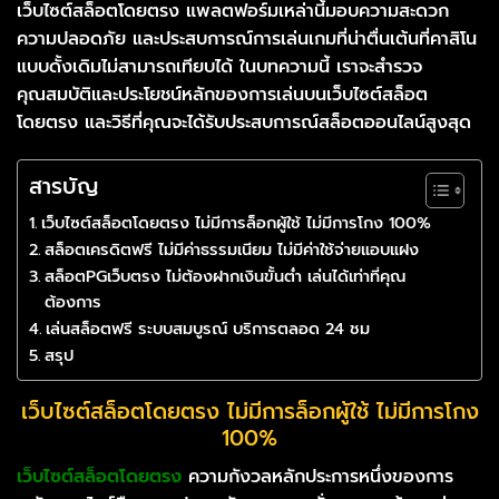
เว็บไซต์สล็อตโดยตรง แพลตฟอร์มเหล่านี้มอบความสะดวก
ความปลอดภัย และประสบการณ์การเล่นเกมที่น่าตื่นเต้นที่คาสิโน
แบบดั้งเดิมไม่สามารถเทียบได้ ในบทความนี้ เราจะสำรวจ
คุณสมบัติและประโยชน์หลักของการเล่นบนเว็บไซต์สล็อต
โดยตรง และวิธีที่คุณจะได้รับประสบการณ์สล็อตออนไลน์สูงสุด
สารบัญ
เว็บไซต์สล็อตโดยตรง ไม่มีการล็อกผู้ใช้ ไม่มีการโกง 100%
สล็อตเครดิตฟรี ไม่มีค่าธรรมเนียม ไม่มีค่าใช้จ่ายแอบแฝง
สล็อตPGเว็บตรง ไม่ต้องฝากเงินขั้นต่ำ เล่นได้เท่าที่คุณ
ต้องการ
เล่นสล็อตฟรี ระบบสมบูรณ์ บริการตลอด 24 ชม
สรุป
เว็บไซต์สล็อตโดยตรง ไม่มีการล็อกผู้ใช้ ไม่มีการโกง
100%
เว็บไซต์สล็อตโดยตรง
ความกังวลหลักประการหนึ่งของการ