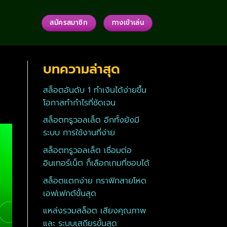
สมัครสมาชิก
ทางเข้าเล่น
บทความล่าสุด
สล็อตอันดับ 1 ทำเงินได้ง่ายขึ้น
โอกาสทำกำไรที่ชัดเจน
สล็อตทรูวอลเล็ต อีกทั้งยังมี
ระบบ การใช้งานที่ง่าย
สล็อตทรูวอลเล็ต เชื่อมต่อ
อินเทอร์เน็ต ก็เลือกเกมที่ชอบได้
สล็อตแตกง่าย กราฟิกสายโหด
เอฟเฟกต์ขั้นสุด
แหล่งรวมสล็อต เสียงคุณภาพ
และ ระบบเสถียรขั้นสุด