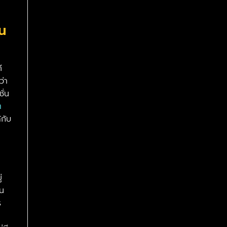
น
ี
ว่า
ั่น
ต
้กับ
่
็น
ร