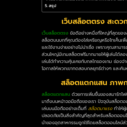
สรุป
เว็บสล็อตตรง สะดวก
เว็บสล็อตตรง
ข้อดีอย่างหนึ่งที่ใหญ่ที่สุด
สล็อตบนบกที่คุณต้องใส่เหรียญหรือโทเค็นเพื่อ
และใช้งานง่ายอย่างไม่น่าเชื่อ เพราะคุณสามาร
ส่วนใหญ่มีเกมสล็อตฟรีมากมายให้ผู้เล่นได้ลองเล
เล่นได้ทำความคุ้นเคยกับกลไกของเกม ช่องจ่าย
โอกาสให้พวกเขาทดสอบกลยุทธ์ต่างๆ และค้นหาก
สล็อตแตกแสน ภาพกรา
สล็อตแตกแสน
ด้วยการเพิ่มขึ้นของสมาร์ทโฟ
มาถึงบนหน้าจอมือถือของเรา ปัจจุบันสล็อตออนไ
เล่นบนมือถืออย่างเต็มที่
สล็อตมาแรง
ทำให้ผ
ปลอดภัยเป็นสิ่งสำคัญที่สุดสำหรับสล็อตออนไล
นำของอุตสาหกรรมถูกใช้โดยสล็อตออนไลน์ส่วนใ