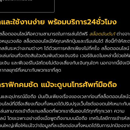
และใช้งานง่าย พร้อมบริการ24ชั่วโมง
ของสล็อตออนไลน์คือความสามารถในการเล่นได้ฟรี
สล็อตอันดับ1
ต่างจ
หมุนวงล้อ สล็อตออนไลน์ให้คุณคลิกปุ่มและเริ่มเล่นได้ สิ่งนี้ทำให้ส
ถสลับระหว่างเกมต่างๆ ได้ด้วยการคลิกเพียงไม่กี่ครั้ง สล็อตออนไลน์
่นก่อนที่จะตัดสินใจเดิมพันด้วยเงินจริง เวอร์ชันเดโมเหล่านี้ช่วยให้ผู
เงิน และฟีเจอร์โบนัสโดยไม่ต้องเสี่ยงกับเงินทุนใดๆ นอกจากนี้ยังเป
ลยุทธ์ที่เหมาะกับพวกเขาที่สุด
ฟิกคมชัด แม้จะดูบนโทรศัพท์มือถือ
นและอุปกรณ์มือถือ มันเป็นเพียงเรื่องของเวลาก่อนที่สล็อตออนไลน์
ลน์ที่มีชื่อเสียงเกือบทั้งหมดได้ปรับปรุงเว็บไซต์ของตนให้เหมาะกับ
ู้เล่นสามารถเข้าถึงเกมสล็อตที่พวกเขาชื่นชอบได้ทุกที่ทุกเวลา ความ
น์ โดยเฉพาะอย่างยิ่งเมื่อพูดถึงเกมบนมือถือ เทคโนโลยีการเข้ารหัสช
หญ่เพื่อให้แน่ใจว่าข้อมูลที่ละเอียดอ่อนทั้งหมดได้รับการปกป้องจา