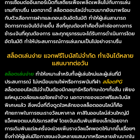
การเชื่อมต่ออินเทอร์เน็ตที่เสถียรเพื่อเพลิดเพลินไปกับการเล่น
เกมที่ราบรื่น นอกจากนี้ สล็อตออนไลน์จำนวนมากยังมาพร้อม
กับตัวเลือกการฝากและถอนเงินอัตโนมัติ ทำให้ผู้เล่นสามารถ
จัดการการเงินได้ง่ายขึ้น สิ่งที่คุณต้องทำคือตั้งค่าช่องทางการ
ชำระเงินที่คุณต้องการ และทุกธุรกรรมจะได้รับการดำเนินการโดย
อัตโนมัติ ทำให้ประสบการณ์การเล่นเกมเป็นไปอย่างราบรื่น
สล็อตเล่นง่าย แจกฟรีโบนัสไม่จำกัด ทำเงินได้หลาย
แสนบาทต่อวัน
สล็อตเล่นง่าย
ทำให้เหมาะสำหรับทั้งผู้เล่นใหม่และผู้เล่นที่มี
ประสบการณ์ ไม่เหมือนเกมไพ่หรือการพนันกีฬา
สล็อตPG
สล็อตออนไลน์ไม่จำเป็นต้องมีกลยุทธ์หรือทักษะใดๆทั้งสิ้น เพียง
แค่หมุนวงล้อและรอโชคเข้าข้าง นอกจากของแจกฟรีและโบนัส
พิเศษแล้ว สิ่งหนึ่งที่ดึงดูดใจหลักของสล็อตออนไลน์ก็คือ
ศักยภาพในการชนะรางวัลมหาศาล คาสิโนออนไลน์ส่วนใหญ่มี
แจ็คพอตแบบโปรเกรสซีฟ โดยเงินเดิมพันเพียงเล็กน้อยจาก
การเดิมพันแต่ละครั้งจะช่วยเพิ่มรางวัลแจ็คพอตให้มากขึ้นเรื่อยๆ
ซึ่งทำให้ผู้เล่นมีโอกาสชนะเงินหลายแสนบาทหรือหลายล้านบาทใน