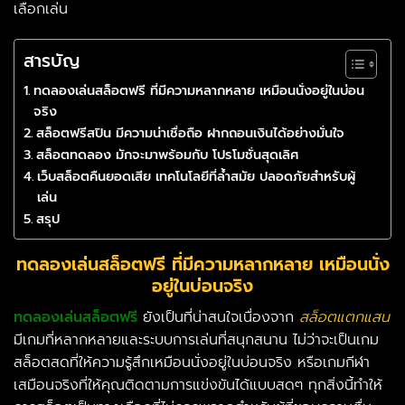
เลือกเล่น
สารบัญ
ทดลองเล่นสล็อตฟรี ที่มีความหลากหลาย เหมือนนั่งอยู่ในบ่อน
จริง
สล็อตฟรีสปิน มีความน่าเชื่อถือ ฝากถอนเงินได้อย่างมั่นใจ
สล็อตทดลอง มักจะมาพร้อมกับ โปรโมชั่นสุดเลิศ
เว็บสล็อตคืนยอดเสีย เทคโนโลยีที่ล้ำสมัย ปลอดภัยสำหรับผู้
เล่น
สรุป
ทดลองเล่นสล็อตฟรี ที่มีความหลากหลาย เหมือนนั่ง
อยู่ในบ่อนจริง
ทดลองเล่นสล็อตฟรี
ยังเป็นที่น่าสนใจเนื่องจาก
สล็อตแตกแสน
มีเกมที่หลากหลายและระบบการเล่นที่สนุกสนาน ไม่ว่าจะเป็นเกม
สล็อตสดที่ให้ความรู้สึกเหมือนนั่งอยู่ในบ่อนจริง หรือเกมกีฬา
เสมือนจริงที่ให้คุณติดตามการแข่งขันได้แบบสดๆ ทุกสิ่งนี้ทำให้