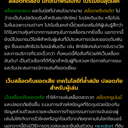
สล็อตทดลอง มักจะมาพร้อมกับ โปรโมชั่นสุดเลิศ
สล็อตทดลอง
และโบนัสที่น่าสนใจมากมาย
สล็อตฟรีเครดิต
ไม่
ว่าจะเป็นโบนัสต้อนรับสำหรับสมาชิกใหม่ โบนัสเติมเงิน หรือโปร
โมชั่นเฉพาะเกมต่างๆ โปรโมชั่นเหล่านี้ช่วยส่งเสริมให้ผู้เล่นรู้สึกว่า
ได้รับความคุ้มค่าจากการลงทุนในการสล็อตมากยิ่งขึ้น นอกจากนี้
ยังมีโปรแกรมวีไอพีสำหรับผู้เล่นที่มีประสบการณ์และยอดเดิมพัน
สูง ซึ่งมอบสิทธิประโยชน์เพิ่มเติม เช่น สิทธิพิเศษในการรับรางวัล
และการบริการที่รวดเร็วกว่า ทั้งหมดนี้คือสิ่งที่ช่วยให้เว็บสล็อต
อันดับ1 เป็นตัวเลือกที่ดีที่สุดสำหรับผู้ที่แสวงหาโอกาสในการชนะ
และรับประสบการณ์การเล่นที่ยอดเยี่ยม
เว็บสล็อตคืนยอดเสีย เทคโนโลยีที่ล้ำสมัย ปลอดภัย
สำหรับผู้เล่น
เว็บสล็อตคืนยอดเสีย
ทำให้การเล่นสล็อตสะดวก
สล็อตทรูมันนี่
และปลอดภัยยิ่งขึ้น ระบบการเข้ารหัสข้อมูลที่รัดกุมช่วยป้องกัน
ข้อมูลส่วนตัวและรายละเอียดการทำธุรกรรมทางการเงินของผู้
เล่นไม่ให้เกิดการรั่วไหลหรือถูกโจมตีจากภัยคุกคามในโลกไซเบอร์
นอกจากนี้ยังมีวิธีการตรวจสอบและยืนยันตัวตน
nexobet
ที่ซับ