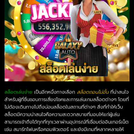
สล็อตเล่นง่าย
เป็นอีกหนึ่งทางเลือก
สล็อตถอนไม่อั้น
ที่น่าสนใจ
สำหรับผู้ที่ชื่นชอบการเสี่ยงโชคและการเล่นเกมสล็อตต่างๆ โดยที่
ไม่ต้องเดินทางไปถึงบ่อนสล็อตในสถานที่ต่างๆ สิ่งที่ทำให้เว็บ
สล็อตมีความน่าสนใจคือความสะดวกสบายที่มอบให้แก่ผู้เล่น
สามารถเข้าถึงได้ทุกที่ทุกเวลาผ่านอุปกรณ์ที่เชื่อมต่ออินเทอร์เน็ต
เช่น สมาร์ทโฟนหรือคอมพิวเตอร์ และยังมีเกมที่หลากหลายให้