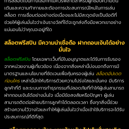
การสล็อตเป็นทางเลือกที่ไม่ควรพลาดสำหรับผู้ที่ชอบความตื่น
เต้นและความท้าทายและต้องการประสบการณ์ใหม่ในการเล่น
สล็อต การเชื่อมต่ออย่างต่อเนื่องและไม่มีสะดุดยังเป็นข้อดีที่
ช่วยให้ผู้เล่นมั่นใจว่าเงินรางวัลที่ได้จะถูกส่งถึงมือพวกเขาอย่าง
แน่นอนไม่ว่าคุณจะอยู่ที่ใด
สล็อตฟรีสปิน มีความน่าเชื่อถือ ฝากถอนเงินได้อย่าง
มั่นใจ
สล็อตฟรีสปิน
โดยเฉพาะเว็บที่มีใบอนุญาตและได้รับการรับรอง
จากหน่วยงานผู้เกี่ยวข้อง เนื่องจากสิ่งเหล่านี้บ่งบอกถึงการมี
มาตรฐานและนโยบายที่ชัดเจนเพื่อคุ้มครองผู้เล่น
สล็อตอัปเดต
ก่อนใคร
เหล่านี้มักให้บริการด้วยความโปร่งใสและมั่นคง มีบริการ
ลูกค้าที่ดี และระบบการทำธุรกรรมที่ปลอดภัยที่ทำให้ผู้เล่นสามารถ
ฝากถอนเงินได้อย่างมั่นใจ เมื่อมีข้อสงสัยหรือปัญหา ผู้เล่น
สามารถติดต่อฝ่ายบริการลูกค้าได้ตลอดเวลา ซึ่งทุกสิ่งนี้ช่วย
สร้างความไว้วางใจและทำให้ผู้เล่นมั่นใจว่าเมื่อเข้าใช้บริการจะได้รับ
ประสบการณ์ที่ดีที่สุด