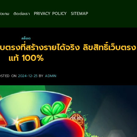
วิวเกม
ติดต่อเรา
PRIVACY POLICY
SITEMAP
สล็อต
บตรงที่สร้างรายได้จริง ลิขสิทธิ์เว็บตรง
แท้ 100%
OSTED ON
2024-12-25
BY
ADMIN