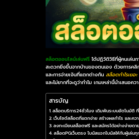
สล็อตออนไลน์เล่นฟรี
ได้ปฏิวัติวิธีที่ผู้คนเ
สะดวกยิ่งขึ้นจากบ้านของตนเอง ด้วยการคลิกเพี
และการจ่ายเงินที่แตกต่างกัน
สล็อตกำไรเยอะ
และไม่ยากที่จะดูว่าทำไม เกมเหล่านี้นำเสนอคว
สารบัญ
สล็อตบริการ24ชั่วโมง เดิมพันระบบอัตโนมัติ ที่
เว็บไซต์สล็อตที่แตกง่าย สร้างผลกำไร และค
ลงทะเบียนสล็อตฟรี และสมัครได้อย่างง่ายดาย เ
สล็อตPGเว็บตรง โบนัสแจกโบนัสให้กับผู้เล่นทุก