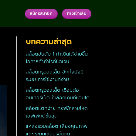
สมัครสมาชิก
ทางเข้าเล่น
บทความล่าสุด
สล็อตอันดับ 1 ทำเงินได้ง่ายขึ้น
โอกาสทำกำไรที่ชัดเจน
สล็อตทรูวอลเล็ต อีกทั้งยังมี
ระบบ การใช้งานที่ง่าย
สล็อตทรูวอลเล็ต เชื่อมต่อ
อินเทอร์เน็ต ก็เลือกเกมที่ชอบได้
สล็อตแตกง่าย กราฟิกสายโหด
เอฟเฟกต์ขั้นสุด
แหล่งรวมสล็อต เสียงคุณภาพ
และ ระบบเสถียรขั้นสุด