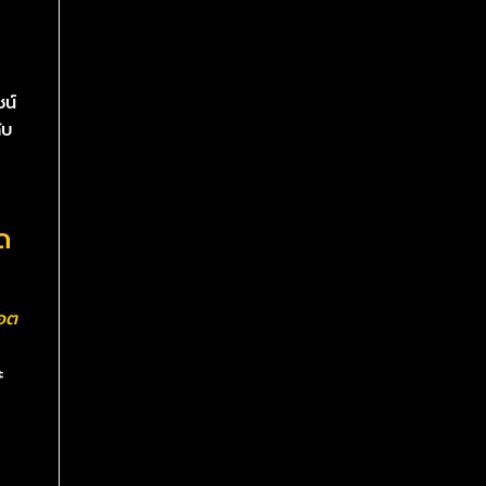
ชน์
ับ
ด
อต
ะ