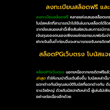
ลงทะเบียนสล็อตฟรี และส
ลงทะเบียนสล็อตฟรี
หลายแห่งเสนอสล็อตเครดิตฟร
โบนัสหลักที่สามารถนำไปใช้เล่นเกมสล็อตได้โดยไม
จากข้อเสนอเหล่านี้เพื่อสัมผัสประสบการณ์กา
เงินทุนของตนเองเพียงแค่กรอกแบบฟอร์มง่ายๆ
ฝากเงินขั้นต่ำก่อนจึงจะสามารถขอรับเครดิตฟ
สล็อตPGเว็บตรง โบนัสแจกโบ
สล็อตPGเว็บตรง
นอกเหนือจากเครดิตฟรีแล้ว
ล่าสุด
ทำให้เกมน่าตื่นเต้นยิ่งขึ้น โบนัสเหล่าน
แตกต่างกันมีคุณสมบัติโบนัสที่แตกต่างกัน ดั
รางวัลใหญ่ ด้วยโบนัสปกติเหล่านี้ ผู้เล่นไม่
อย่างต่อเนื่องอีกด้วย