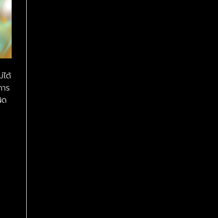
่ได้
การ
ผิด