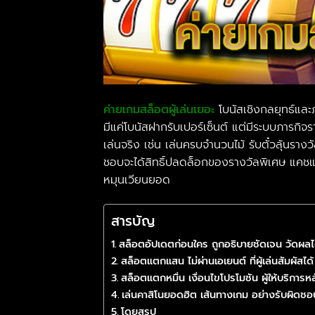
ค่ายเกมสล็อตผู้เล่นเยอะ
โบนัสเชิงกลยุทธ์แล
มีแค่โบนัสฝากรับเปอร์เซ็นต์ แต่มีระบบภารก
เล่นจริง เช่น เล่นครบจำนวนไม้ รับตั๋วลุ้นราง
ชอบจะได้สิทธิ์ปลดล็อกของรางวัลพิเศษ แค
หมุนเวียนยอด
สารบัญ
สล็อตอัปเดตก่อนใคร ถูกอธิบายชัดเจน วัดผล
สล็อตแตกแสน ไม่ผ่านเอเยนต์ ที่ผู้เล่นสัมผัสได้
สล็อตแตกหมื่น เงื่อนไขโปรโมชัน ผู้ให้บริการห
เล่นคาสิโนยอดฮิต เส้นทางเกม อย่างรับผิดชอ
โดยสรุป