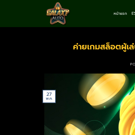
ข้าม
ไป
หน้าแรก
รี
ยัง
เนื้อหา
ค่ายเกมสล็อตผู้เล
P
27
พ.ค.