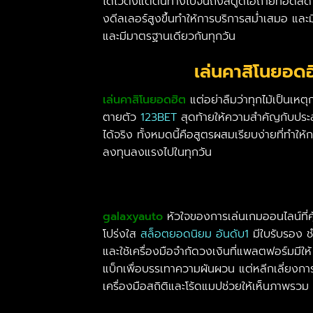
ได้ไวตั้งแต่ต้นทางไปจนถึงสตูดิโอถ่ายทอดสด ก
งดีลเลอร์สูงขึ้นทำให้การบริการสม่ำเสมอ และม
และมีมาตรฐานเดียวกันทุกวัน
เล่นคาสิโนยอด
เล่นคาสิโนยอดฮิต
แต่อย่าลืมว่าทุกไม้เป็นเหต
ตายตัว
123BET
สุดท้ายให้ความสำคัญกับประสบ
ได้จริง ทั้งหมดนี้คือสูตรผสมเรียบง่ายที่ทำให
ลงทุนลงแรงไปในทุกวัน
galaxyauto
หัวใจของการเล่นเกมออนไลน์ที่ค
โปร่งใส
สล็อตยอดนิยม อันดับ1
มีใบรับรอง ช
และใช้เครื่องมือจำกัดวงเงินที่แพลตฟอร์มมีใ
แบ็กเพื่อบรรเทาความผันผวน แต่หลีกเลี่ยงการ
เครื่องมือสถิติและโร้ดแมปช่วยให้เห็นภาพรวม